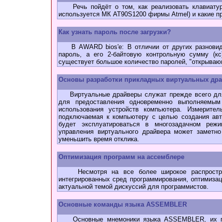
Речь пойдёт о том, как реализовать клавиатуру
используется МК AT90S1200 фирмы Atmel) и какие пр
Как узнать паpоль после загpузки?
В AWARD bios'e: В отличии от других разновидно
пароль, а его 2-байтовую контрольную сумму (кс
существует большое количество паролей, "открывающ
Основы разработки прикладных виртуальных др
Виртуальные драйверы служат прежде всего для 
для предоставления одновременно выполняемым
использования устройств компьютера. Измерител
подключаемая к компьютеру с целью создания авт
будет эксплуатироваться в многозадачном реж
управления виртуального драйвера может заметно
уменьшить время отклика.
Оптимизация программ на ассемблере
Несмотря на все более широкое распростран
интегрированных сред программирования, оптимиза
актуальной темой дискуссий для программистов.
Основные команды языка ASSEMBLER
Основные мнемоники языка ASSEMBLER, их пре