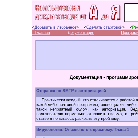
<
Добавить в Избранное
> <
Сделать стартовой
> <
Ре
Главная
Документация
Програм
Документация - программиров
Отправка по SMTP с авторизацией
Практически каждый, кто сталкивается с работой в 
какой-либо почтовой программы, оповещалки, либо 
такой неприятный облом, как авторизация. В
пользователю нормально отправить письмо, а треб
статье я попытаюсь раскрыть эту проблему.
Вирусология: От зеленого к красному: Глава 1