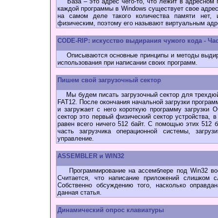
База – это адрес чего-то, что лежит в адресном 
каждой программы в Windows существует свое адресн
на самом деле такого количества памяти нет, 
физическим, поэтому его называют виртуальным адр
CODE-RIP: искусство выдирания чужого кода - Час
Описываются основные принципы и методы выдира
использования при написании своих программ.
Пишем свой загрузочный сектор
Мы будем писать загрузочный сектор для трехдюй
FAT12. После окончания начальной загрузки програм
и загружает с него короткую программу загрузки О
сектор это первый физический сектор устройства, в
равен всего ничего 512 байт. С помощью этих 512
часть загрузчика операционной системы, загру
управление.
ASSEMBLER и WIN32
Программирование на ассемблере под Win32 восп
Считается, что написание приложений слишком с
Собственно обсуждению того, насколько оправдан
данная статья.
Динамический опрос клавиатуры