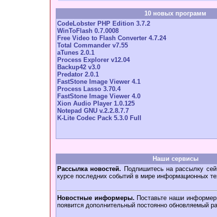
10 новых программ
CodeLobster PHP Edition 3.7.2
WinToFlash 0.7.0008
Free Video to Flash Converter 4.7.24
Total Commander v7.55
aTunes 2.0.1
Process Explorer v12.04
Backup42 v3.0
Predator 2.0.1
FastStone Image Viewer 4.1
Process Lasso 3.70.4
FastStone Image Viewer 4.0
Xion Audio Player 1.0.125
Notepad GNU v.2.2.8.7.7
K-Lite Codec Pack 5.3.0 Full
Наши сервисы
Рассылка новостей.
Подпишитесь на рассылку сейч
курсе последних событий в мире информационных те
Новостные информеры.
Поставьте наши информеры
появится дополнительный постоянно обновляемый ра