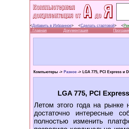
<
Добавить в Избранное
> <
Сделать стартовой
> <
Ре
Главная
Документация
Програм
Компьютеры ->
Разное
-> LGA 775, PCI Express и 
LGA 775, PCI Expres
Летом этого года на рынке
достаточно интересные со
полностью изменить платф