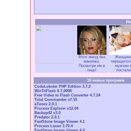
Ин
Фото звезд без
Женщин
макияжа.
перещегол
Посмотри им в
мужчин 
лицо!
постели
10 новых программ
CodeLobster PHP Edition 3.7.2
WinToFlash 0.7.0008
Free Video to Flash Converter 4.7.24
Total Commander v7.55
aTunes 2.0.1
Process Explorer v12.04
Backup42 v3.0
Predator 2.0.1
FastStone Image Viewer 4.1
Process Lasso 3.70.4
FastStone Image Viewer 4.0