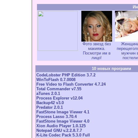
Ин
Фото звезд без
Женщин
макияжа.
перещегол
Посмотри им в
мужчин 
лицо!
постели
10 новых программ
CodeLobster PHP Edition 3.7.2
WinToFlash 0.7.0008
Free Video to Flash Converter 4.7.24
Total Commander v7.55
aTunes 2.0.1
Process Explorer v12.04
Backup42 v3.0
Predator 2.0.1
FastStone Image Viewer 4.1
Process Lasso 3.70.4
FastStone Image Viewer 4.0
Xion Audio Player 1.0.125
Notepad GNU v.2.2.8.7.7
K-Lite Codec Pack 5.3.0 Full