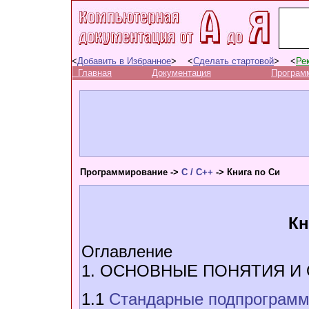
<
Добавить в Избранное
> <
Сделать стартовой
> <
Ре
Главная
Документация
Програм
Программирование ->
C / C++
-> Книга по Си
Кн
Оглавление
1. ОСНОВНЫЕ ПОНЯТИЯ И
1.1
Стандарные подпрограммы 