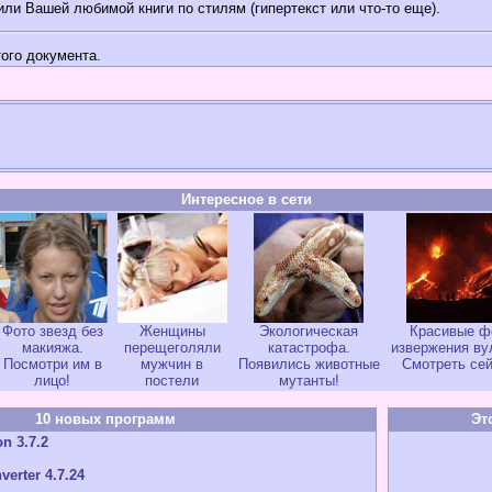
ли Вашей любимой книги по стилям (гипертекст или что-то еще).
ого документа.
Интересное в сети
Фото звезд без
Женщины
Экологическая
Красивые ф
макияжа.
перещеголяли
катастрофа.
извержения ву
Посмотри им в
мужчин в
Появились животные
Смотреть сей
лицо!
постели
мутанты!
10 новых программ
Эт
n 3.7.2
verter 4.7.24