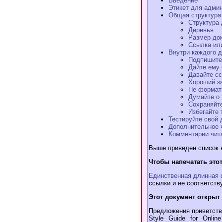
Введение
Этикет для адми
Общая структура
Структура 
Деревья
Размер до
Ссылка ил
Внутри каждого 
Подпишите
Дайте ему 
Давайте сс
Хороший з
Не формат
Думайте о 
Сохраняйте
Избегайте 
Тестируйте свой 
Дополнительное 
Комментарии чит
Выше приведен список 
Чтобы напечатать это
Единственная длинная 
ссылки и не соответству
Этот документ открыт
Предложения приветств
Style Guide for Onli