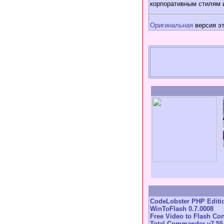
корпоративным стилям и
Оригинальная
версия эт
CodeLobster PHP Editio
WinToFlash 0.7.0008
Free Video to Flash Con
Total Commander v7.55