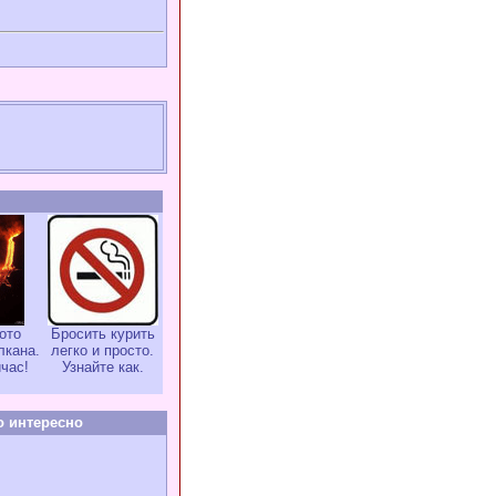
ото
Бросить курить
лкана.
легко и просто.
час!
Узнайте как.
о интересно