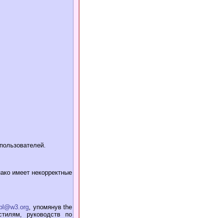
пользователей.
ако имеет некорректные
mbl@w3.org
, упомянув the
стилям, руководств по