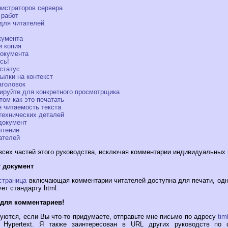
нистраторов сервера
 работ
для читателей
кумента
и копия
документа
сь!
статус
ылки на контекст
аголовок
ируйте для конкретного просмотрщика
том как это печатать
 читаемость текста
технических деталей
документ
чтение
ателей
всех частей этого руководства, исключая комментарии индивидуальных 
т документ
страница
включающая комментарии читателей доступна для печати, одн
ет стандарту html.
 для комментариев!
уются, если Вы что-то придумаете, отправьте мне письмо по адресу
ti
ne Hypertext. Я также заинтересован в URL других руководств по 