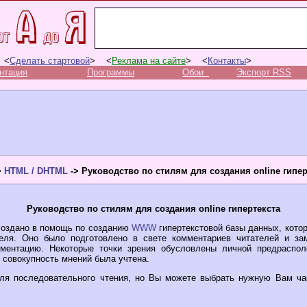
 <
Сделать стартовой
> <
Реклама на сайте
> <
Контакты
>
нтация
Программы
Обои
Экспорт RSS
>
HTML / DHTML
-> Руководство по стилям для создания online гипер
Руководство по стилям для создания online гипертекста
создано в помощь по созданию
WWW
гипертекстовой базы данных, кото
еля. Оно было подготовлено в свете комментариев читателей и за
ументацию. Некоторые точки зрения обусловлены личной предраспол
 совокупность мнений была учтена.
для последовательного чтения, но Вы можете выбрать нужную Вам ча