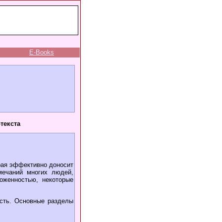
E-Books
текста
рая эффективно доносит
мечаний многих людей,
оженностью, некоторые
сть. Основные разделы