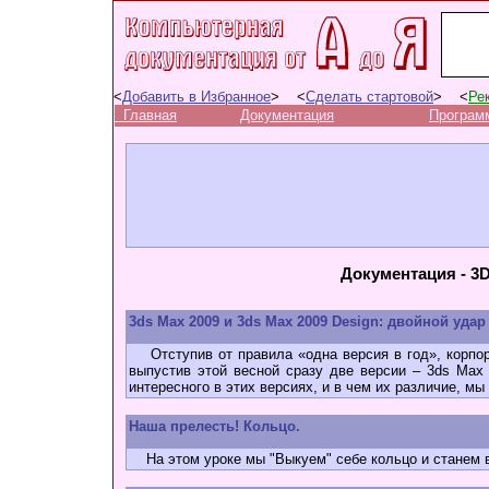
<
Добавить в Избранное
> <
Сделать стартовой
> <
Ре
Главная
Документация
Програм
Документация - 3D
3ds Max 2009 и 3ds Max 2009 Design: двойной удар
Отступив от правила «одна версия в год», корпор
выпустив этой весной сразу две версии – 3ds Max
интересного в этих версиях, и в чем их различие, мы
Наша прелесть! Кольцо.
На этом уроке мы "Выкуем" себе кольцо и станем 