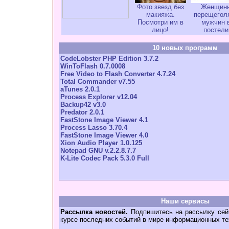
Фото звезд без
Женщин
макияжа.
перещегол
Посмотри им в
мужчин 
лицо!
постели
10 новых программ
CodeLobster PHP Edition 3.7.2
WinToFlash 0.7.0008
Free Video to Flash Converter 4.7.24
Total Commander v7.55
aTunes 2.0.1
Process Explorer v12.04
Backup42 v3.0
Predator 2.0.1
FastStone Image Viewer 4.1
Process Lasso 3.70.4
FastStone Image Viewer 4.0
Xion Audio Player 1.0.125
Notepad GNU v.2.2.8.7.7
K-Lite Codec Pack 5.3.0 Full
Наши сервисы
Рассылка новостей.
Подпишитесь на рассылку сейч
курсе последних событий в мире информационных те