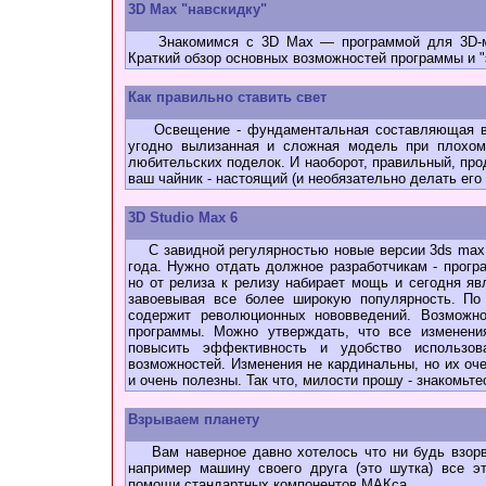
3D Max "навскидку"
Знакомимся с 3D Max — программой для 3D-мод
Краткий обзор основных возможностей программы и "
Как правильно ставить свет
Освещение - фундаментальная составляющая вы
угодно вылизанная и сложная модель при плохом
любительских поделок. И наоборот, правильный, про
ваш чайник - настоящий (и необязательно делать его
3D Studio Max 6
C завидной регулярностью новые версии 3ds max 
года. Нужно отдать должное разработчикам - прогр
но от релиза к релизу набирает мощь и сегодня я
завоевывая все более широкую популярность. По
содержит революционных нововведений. Возможно
программы. Можно утверждать, что все изменени
повысить эффективность и удобство использ
возможностей. Изменения не кардинальны, но их оче
и очень полезны. Так что, милости прошу - знакомьте
Взрываем планету
Вам наверное давно хотелось что ни будь взорва
например машину своего друга (это шутка) все э
помощи стандартных компонентов МАКса.