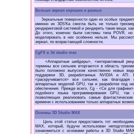
Больше зеркал хороших и разных
Зеркальные поверхности один из особых предметов
именно их 3DS'Ka смогла быть не только трехме
рендеринговой системой и рендерить такие вещи, как
До этого, конечно были системы типа POVR, но о
моделировать в них особенно нельзя. Мы рассмот
зеркал, по возрастающей сложности.
CgFX в 3d studio max
<Аппаратные шейдеры>, <интерактивный рендер
термины все сильнее вторгаются в область трехм
было положено выпуском качественно новых вид
поддержки 3D, разработанных NVIDIA и ATI. 
<раскручивается> все сильнее, как благодаря
аппаратных моделей GPU, так и разработке под ни
обеспечения. Прежде всего, Cg - <Си для графики>
подобного языка программирования GPU, так 
позволяющих реализовать самые фантастически
времени с использованием только аппаратных возмо
Основы 3D Studio MAX
Цель этой статьи предоставить тот необходимы
MAX, который, будучи использован неподготовле
ознакомиться с основами работы в 3D Studio MAX