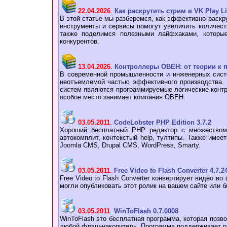
22.04.2026
.
Как раскрутить стрим в VK Play L
В этой статье мы разберемся, как эффективно раскру
инструменты и сервисы помогут увеличить количеств
также поделимся полезными лайфхаками, которы
конкурентов.
13.04.2026
.
Контроллеры ОВЕН: от теории к 
В современной промышленности и инженерных сист
неотъемлемой частью эффективного производства.
систем являются программируемые логические конт
особое место занимает компания ОВЕН.
03.05.2011
.
CodeLobster PHP Edition 3.7.2
Хороший бесплатный РНР редактор с множеством 
автокомплит, контекстый help, тултипы. Также имее
Joomla CMS, Drupal CMS, WordPress, Smarty.
03.05.2011
.
Free Video to Flash Converter 4.7.2
Free Video to Flash Converter конвертирует видео в
могли опубликовать этот ролик на вашем сайте или б
03.05.2011
.
WinToFlash 0.7.0008
WinToFlash это бесплатная программа, которая позв
любой флэш-накопитель. Программа поддерживает р