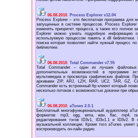
06.08.2010
.
Process Explorer v12.04
Process Explorer – это бесплатная программа для 
запущенных в системе процессов. Process Explorer
изменять приоритет процесса, а также его полное 
Explorer можно узнать подробную информацию о
используемую процессом память и dll библиотеки.
поиска которая позволяет найти нужный процесс по 
библиотеке.
06.08.2010
.
Total Commander v7.55
Total Commander – один из лучших файловых
дополнительных возможностей в программе ес
мультимедиа и просмотра графических файлов. Пр
архивами ZIP, ARJ, LZH, RAR, UC2, TAR, GZ, CA
Commander есть встроенный ftp клиент который позв
несколько потоков с возможностью докачки при обры
06.08.2010
.
aTunes 2.0.1
Бесплатный многофункциональный аудиоплеер aTun
форматов: mp3, ogg, wma, wav, flac, mp4, ra
редактирования тэгов ID3v1, ID3v1.1 и ID3v2. В
музыкальной коллекции. Кроме того aTunes умеет 
воспроизводить он-лайн радио.