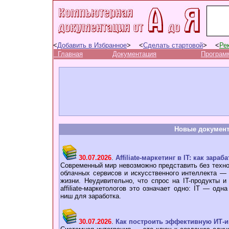
<
Добавить в Избранное
> <
Сделать стартовой
> <
Ре
Главная
Документация
Програм
Новые докумен
30.07.2026
.
Affiliate-маркетинг в IT: как зара
Современный мир невозможно представить без техно
облачных сервисов и искусственного интеллекта —
жизни. Неудивительно, что спрос на IT-продукты 
affiliate-маркетологов это означает одно: IT — од
ниш для заработка.
30.07.2026
.
Как построить эффективную ИТ-и