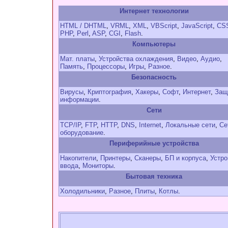
Интернет технологии
HTML / DHTML
,
VRML
,
XML
,
VBScript
,
JavaScript
,
CS
PHP
,
Perl
,
ASP
,
CGI
,
Flash
.
Компьютеры
Мат. платы
,
Устройства охлаждения
,
Видео
,
Аудио
,
Память
,
Процессоры
,
Игры
,
Разное
.
Безопасность
Вирусы
,
Криптография
,
Хакеры
,
Софт
,
Интернет
,
Защ
информации
.
Сети
TCP/IP
,
FTP
,
HTTP
,
DNS
,
Internet
,
Локальные сети
,
Се
оборудование
.
Периферийные устройства
Накопители
,
Принтеры
,
Сканеры
,
БП и корпуса
,
Устро
ввода
,
Мониторы
.
Бытовая техника
Холодильники
,
Разное
,
Плиты
,
Котлы
.