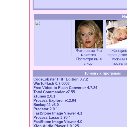
Ин
Фото звезд без
Женщин
макияжа.
перещегол
Посмотри им в
мужчин 
лицо!
постели
10 новых программ
CodeLobster PHP Edition 3.7.2
WinToFlash 0.7.0008
Free Video to Flash Converter 4.7.24
Total Commander v7.55
aTunes 2.0.1
Process Explorer v12.04
Backup42 v3.0
Predator 2.0.1
FastStone Image Viewer 4.1
Process Lasso 3.70.4
FastStone Image Viewer 4.0
Xion Audio Player 1.0.125